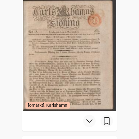
[omärkt], Karlshamn