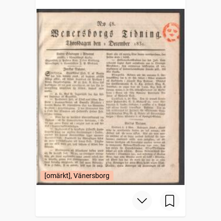
[omärkt], Vänersborg