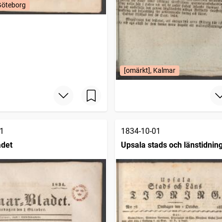
Göteborg
[omärkt], Kalmar
1
1834-10-01
adet
Upsala stads och länstidnin