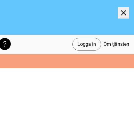
Logga in
Om tjänsten
Söktips