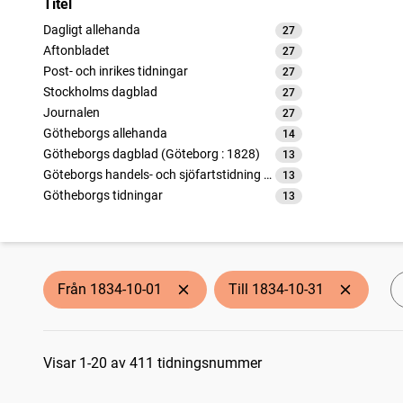
Titel
Dagligt allehanda
27
träffar
Aftonbladet
27
träffar
Post- och inrikes tidningar
27
träffar
Stockholms dagblad
27
träffar
Journalen
27
träffar
Götheborgs allehanda
14
träffar
Götheborgs dagblad (Göteborg : 1828)
13
träffar
Göteborgs handels- och sjöfartstidning (1832)
13
träffar
Götheborgs tidningar
13
träffar
Aftonbladet i Norrköping
13
träffar
Calmarbladet
9
träffar
Correspondenten
9
träffar
Calmar läns och Ölands annonsblad
9
träffar
Från 1834-10-01
Till 1834-10-31
Norrköpings tidningar
9
träffar
Linköpingsbladet
9
träffar
Sökresultat
Aftontidningen bihang till Dagligt allehanda
9
träffar
Carlscronas wekoblad (1764)
Visar 1-20 av 411 tidningsnummer
9
träffar
Skånska correspondenten
9
träffar
Nytt och gammalt (Visby : 1832)
9