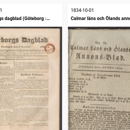
1
1834-10-01
s dagblad (Göteborg :
Calmar läns och Ölands ann