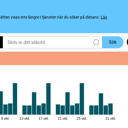
ten visas inte längre i tjänsten när du söker på distans.
Läs
Sök
9 okt.
13 okt.
17 okt.
21 okt.
25 okt.
31 okt.