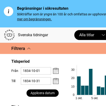
Begränsningar i sökresultaten
Sökträffar som är yngre än 100 år och omfattas av upphovsrät
mer om begränsningen.
Svenska tidningar
Alla titlar
Filtrera
Tidsperiod
30
Från
20
Till
10
Applicera datum
0
1 okt.
5 okt.