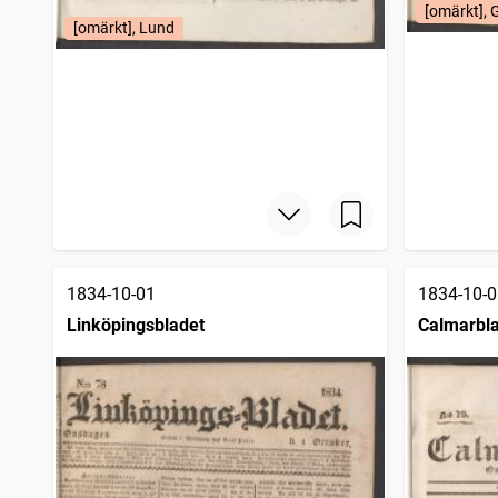
[omärkt], 
CHRISTIANSTADS WECKOBLAD
4
träffar
[omärkt], Lund
Jönköpings tidning
4
träffar
Carlstads tidning
4
träffar
Götheborgska nyheter
4
träffar
Malmö tidning
4
träffar
Norrköpingsbladet (Norrköping : 1831)
2
träffar
Arlekin
2
träffar
1834-10-01
1834-10-0
Linköpingsbladet
Calmarbl