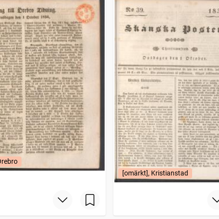
Örebro
[omärkt], Kristianstad