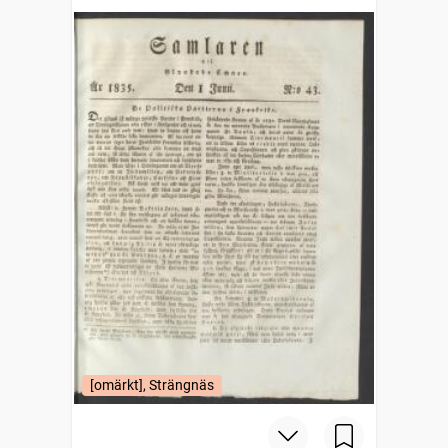
[omärkt], Strängnäs