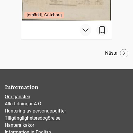
[omärkt], Göteborg
Nästa
Information
Om tjänsten
Alla tidningar A-Ö
Hantering av personuppgifter
Tillgänglighetsredogörelse
Hantera kakor
Information in English