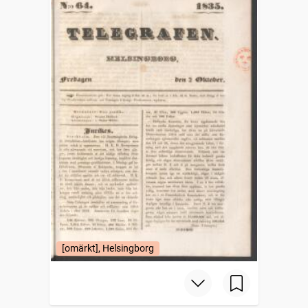
[omärkt], Helsingborg