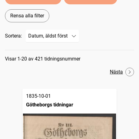
Rensa alla filter
Sortera:
Sökresultat
Visar 1-20 av 421 tidningsnummer
Nästa
1835-10-01
Götheborgs tidningar