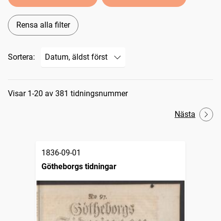
Rensa alla filter
Sortera:
Sökresultat
Visar 1-20 av 381 tidningsnummer
Nästa
1836-09-01
Götheborgs tidningar