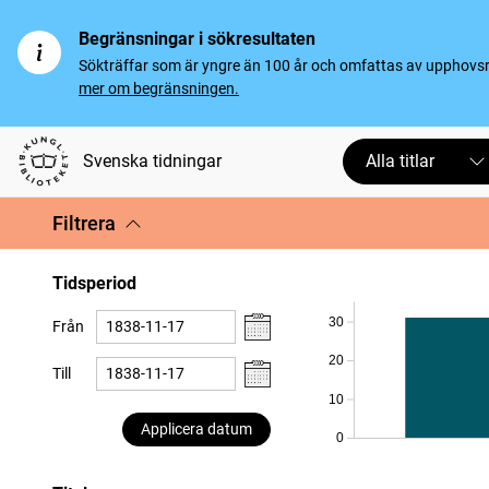
Begränsningar i sökresultaten
Sökträffar som är yngre än 100 år och omfattas av upphovsrät
mer om begränsningen.
Svenska tidningar
Alla titlar
Filtrera
Tidsperiod
30
Från
20
Till
10
Applicera datum
0