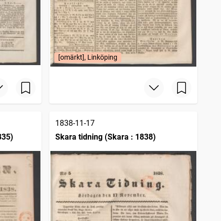
[omärkt], Linköping
1838-11-17
835)
Skara tidning (Skara : 1838)