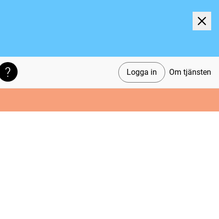
Logga in
Om tjänsten
Söktips