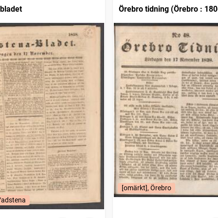
bladet
Örebro tidning (Örebro : 180
[omärkt], Örebro
 Vadstena