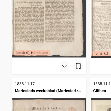
[omärkt], Härnösand
[omärkt]
1838-11-17
1838-11-1
Mariestads weckoblad (Mariestad :
Göthen
1834)