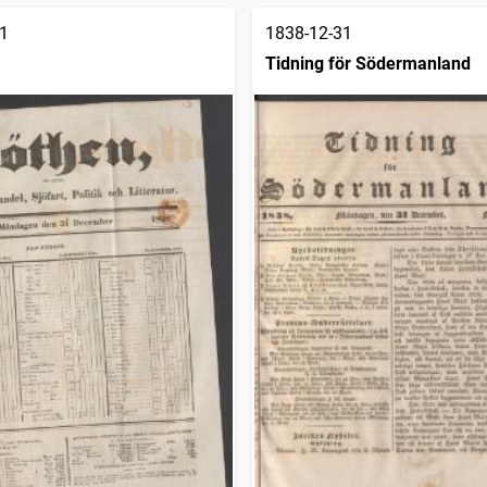
1
1838-12-31
Tidning för Södermanland