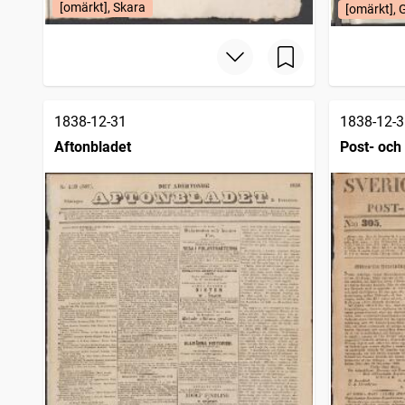
[omärkt], Skara
[omärkt], 
1838-12-31
1838-12-3
Aftonbladet
Post- och 