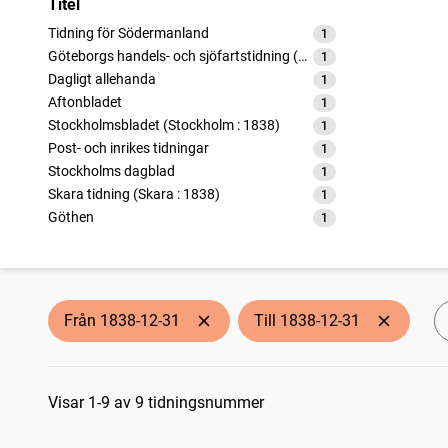
Titel
Tidning för Södermanland
1
träffar
Göteborgs handels- och sjöfartstidning (1832)
1
träffar
Dagligt allehanda
1
träffar
Aftonbladet
1
träffar
Stockholmsbladet (Stockholm : 1838)
1
träffar
Post- och inrikes tidningar
1
träffar
Stockholms dagblad
1
träffar
Skara tidning (Skara : 1838)
1
träffar
Göthen
1
träffar
Från 1838-12-31
Till 1838-12-31
Sökresultat
Visar 1-9 av 9 tidningsnummer