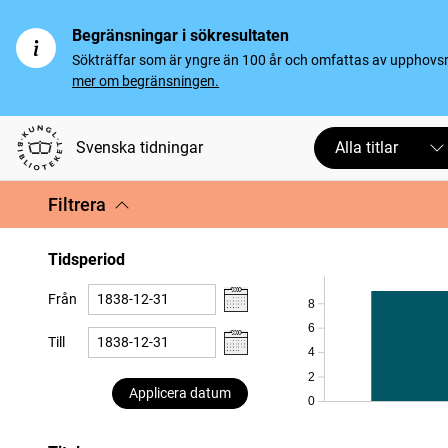
Begränsningar i sökresultaten
Sökträffar som är yngre än 100 år och omfattas av upphovsrät
mer om begränsningen.
Svenska tidningar
Alla titlar
Filtrera
Tidsperiod
Från
8
6
Till
4
2
Applicera datum
0