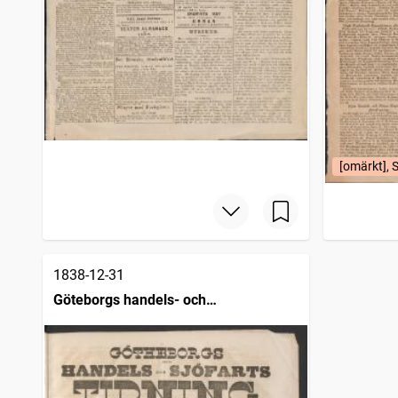
[omärkt], 
1838-12-31
Göteborgs handels- och
sjöfartstidning (1832)