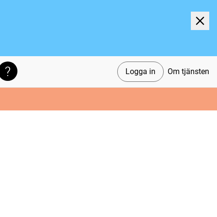
Logga in
Om tjänsten
Söktips