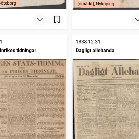
Göteborg
[omärkt], Nyköping
1
1838-12-31
inrikes tidningar
Dagligt allehanda