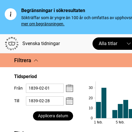
Begränsningar i sökresultaten
Sökträffar som är yngre än 100 år och omfattas av upphovsrät
mer om begränsningen.
Svenska tidningar
Alla titlar
Filtrera
Tidsperiod
Från
30
20
Till
10
Applicera datum
0
1 feb.
5 feb.