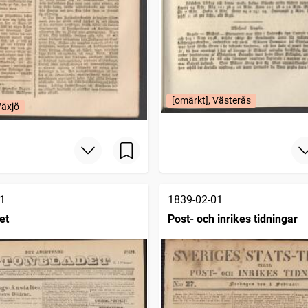
[omärkt], Västerås
Växjö
1
1839-02-01
et
Post- och inrikes tidningar