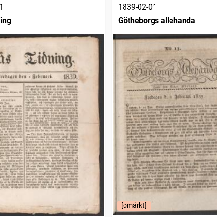
1
1839-02-01
ning
Götheborgs allehanda
[omärkt]