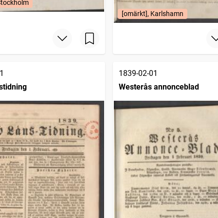
Stockholm
[omärkt], Karlshamn
1
1839-02-01
stidning
Westerås annonceblad