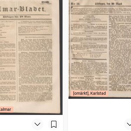
[omärkt], Karlstad
Kalmar