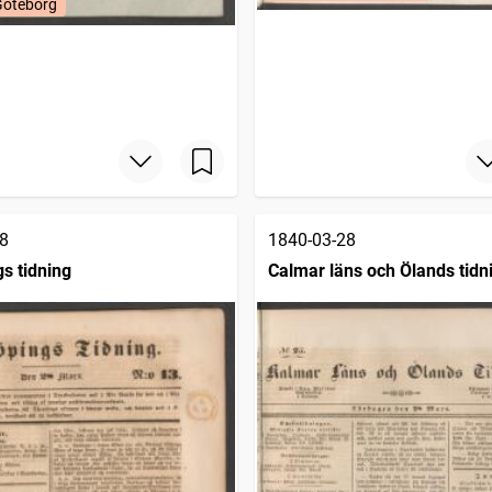
Göteborg
8
1840-03-28
s tidning
Calmar läns och Ölands tidn