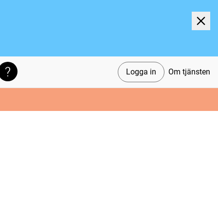
Logga in
Om tjänsten
Söktips