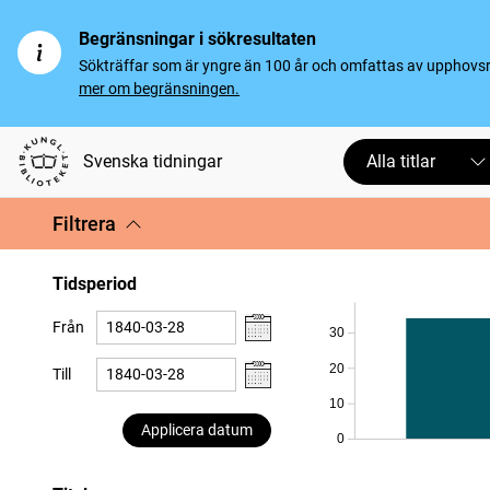
Begränsningar i sökresultaten
Sökträffar som är yngre än 100 år och omfattas av upphovsrät
mer om begränsningen.
Svenska tidningar
Alla titlar
Filtrera
Tidsperiod
Från
30
20
Till
10
Applicera datum
0