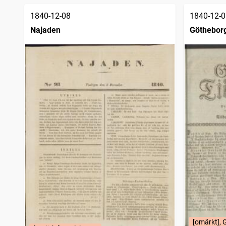
1840-12-08
1840-12-0
Najaden
Götheborg
[omärkt], 