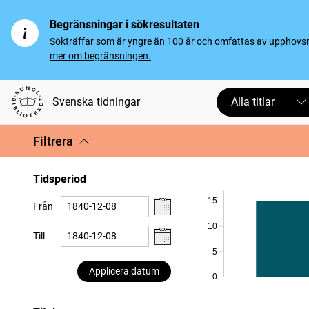
Begränsningar i sökresultaten
Sökträffar som är yngre än 100 år och omfattas av upphovsrät
mer om begränsningen.
Svenska tidningar
Alla titlar
Filtrera
Tidsperiod
15
Från
10
Till
5
Applicera datum
0