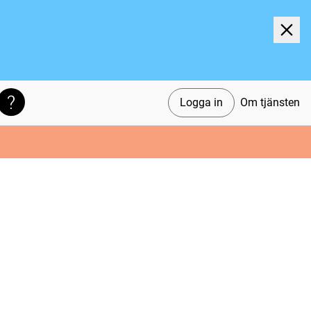
Logga in
Om tjänsten
Söktips