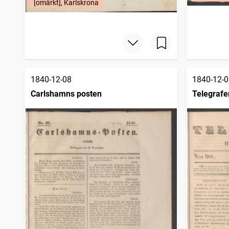
[omärkt], Karlskrona
1840-12-08
1840-12-0
Carlshamns posten
Telegrafe