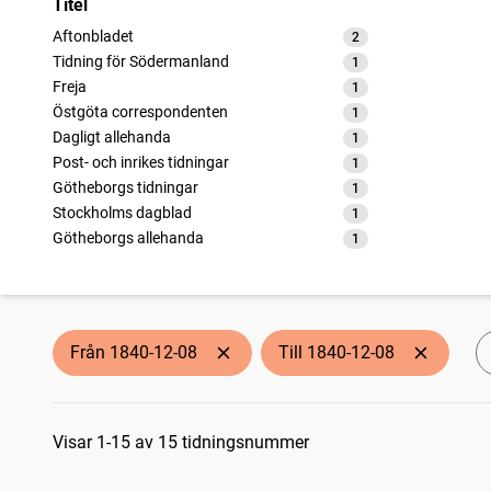
Titel
Aftonbladet
2
träffar
Tidning för Södermanland
1
träffar
Freja
1
träffar
Östgöta correspondenten
1
träffar
Dagligt allehanda
1
träffar
Post- och inrikes tidningar
1
träffar
Götheborgs tidningar
1
träffar
Stockholms dagblad
1
träffar
Götheborgs allehanda
1
träffar
Helsingborgsposten
1
träffar
Telegrafen (Helsingborg : 1835)
1
träffar
Malmö allehanda (1827)
1
träffar
Carlshamns posten
1
träffar
Från 1840-12-08
Till 1840-12-08
Najaden
1
träffar
Sökresultat
Visar 1-15 av 15 tidningsnummer