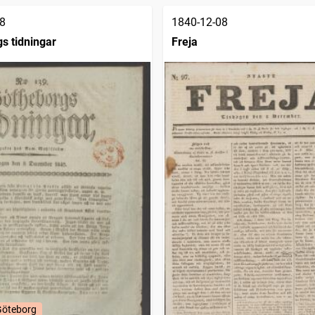
8
1840-12-08
s tidningar
Freja
Göteborg