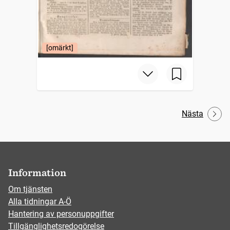
[omärkt]
Nästa
Information
Om tjänsten
Alla tidningar A-Ö
Hantering av personuppgifter
Tillgänglighetsredogörelse