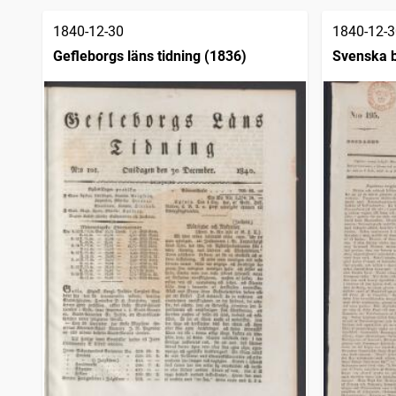
träffar
Phoenix, Tidning för Politik, Litteratur och Näringar
1
träffar
1840-12-30
1840-12-3
Gefleborgs läns tidning (1836)
Svenska b