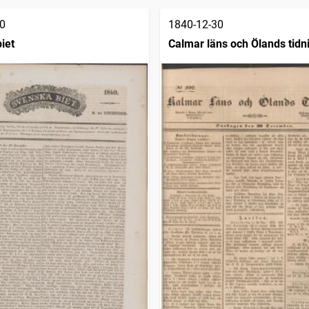
0
1840-12-30
iet
Calmar läns och Ölands tidn