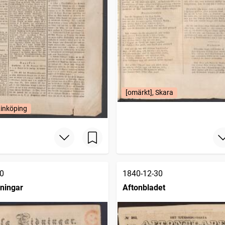
[omärkt], Skara
Linköping
0
1840-12-30
dningar
Aftonbladet