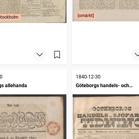
[omärkt]
Stockholm
0
1840-12-30
s allehanda
Göteborgs handels- och
sjöfartstidning (1832)