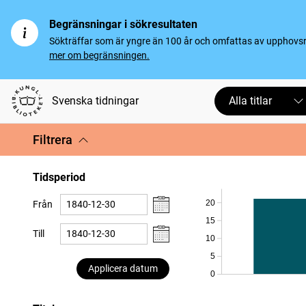
Begränsningar i sökresultaten
Sökträffar som är yngre än 100 år och omfattas av upphovsrät
mer om begränsningen.
Svenska tidningar
Alla titlar
Filtrera
Tidsperiod
20
Från
15
Till
10
5
Applicera datum
0