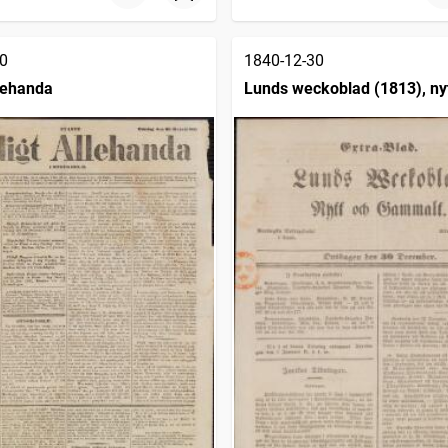
0
1840-12-30
llehanda
Lunds weckoblad (1813), ny
gammalt