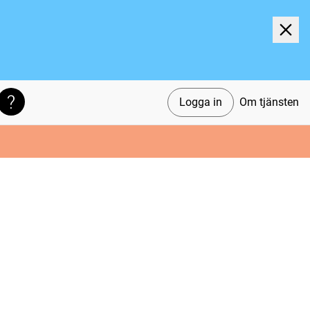
Logga in
Om tjänsten
Söktips