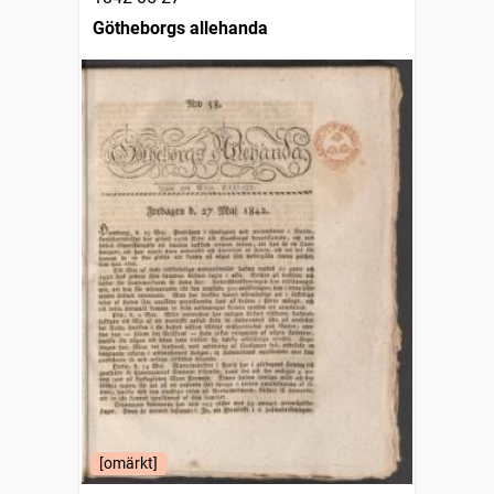
Götheborgs allehanda
[omärkt]