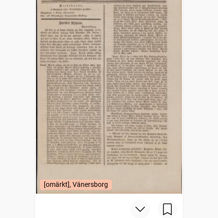
[omärkt], Vänersborg