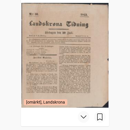
[omärkt], Landskrona