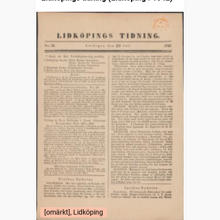
[omärkt], Lidköping