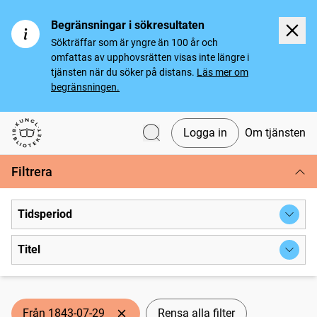
Begränsningar i sökresultaten
Sökträffar som är yngre än 100 år och
omfattas av upphovsrätten visas inte längre i
tjänsten när du söker på distans.
Läs mer om
begränsningen.
Logga in
Om tjänsten
Svenska tidningar
Filtrera
Tidsperiod
Titel
Från 1843-07-29
Rensa alla filter