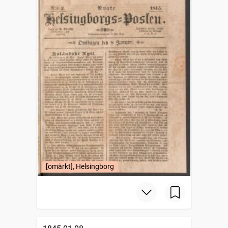
[omärkt], Helsingborg