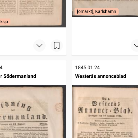
[omärkt], Karlshamn
Eksjö
4
1845-01-24
ör Södermanland
Westerås annonceblad