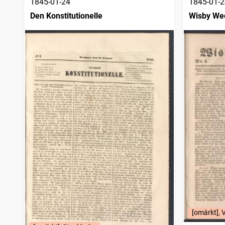
1845-01-24
1845-01-2
Den Konstitutionelle
Wisby Wec
[omärkt], 