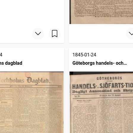
4
1845-01-24
ms dagblad
Göteborgs handels- och
sjöfartstidning (1832)