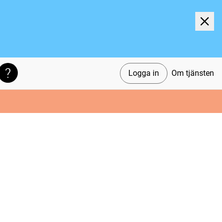
Logga in
Om tjänsten
Söktips