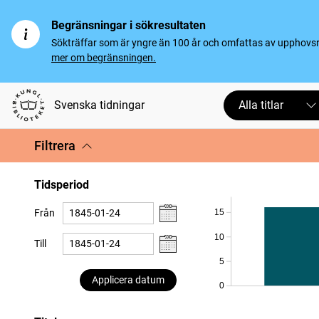
Begränsningar i sökresultaten
Sökträffar som är yngre än 100 år och omfattas av upphovsrät
mer om begränsningen.
Svenska tidningar
Alla titlar
Filtrera
Tidsperiod
Från
15
10
Till
5
Applicera datum
0