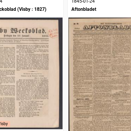
4
1845-01-24
koblad (Visby : 1827)
Aftonbladet
Visby