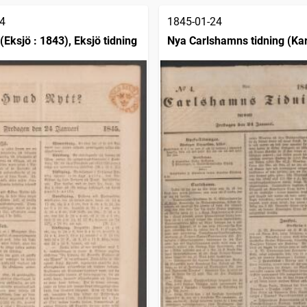
4
1845-01-24
(Eksjö : 1843), Eksjö tidning
Nya Carlshamns tidning (Ka
1841)