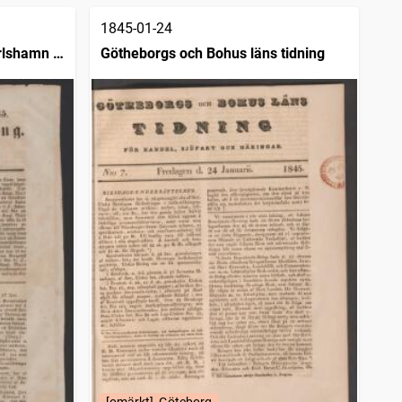
1845-01-24
rlshamn :
Götheborgs och Bohus läns tidning
[omärkt], Göteborg