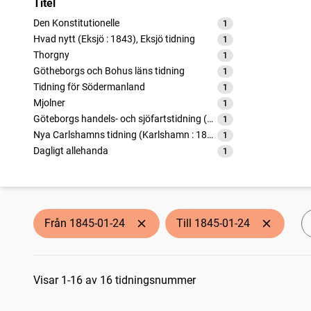
Titel
Den Konstitutionelle
1
träffar
Hvad nytt (Eksjö : 1843), Eksjö tidning
1
träffar
Thorgny
1
träffar
Götheborgs och Bohus läns tidning
1
träffar
Tidning för Södermanland
1
träffar
Mjolner
1
träffar
Göteborgs handels- och sjöfartstidning (1832)
1
träffar
Nya Carlshamns tidning (Karlshamn : 1841)
1
träffar
Dagligt allehanda
1
träffar
Norrlandsposten (1837)
1
träffar
Aftonbladet
1
träffar
Post- och inrikes tidningar
1
träffar
Stockholms dagblad
1
träffar
Från 1845-01-24
Till 1845-01-24
Westerås annonceblad
1
träffar
Wisby Weckoblad (Visby : 1827)
1
träffar
Sökresultat
Wexjöbladet
1
träffar
Visar 1-16 av 16 tidningsnummer