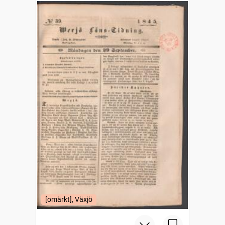
[omärkt], Växjö