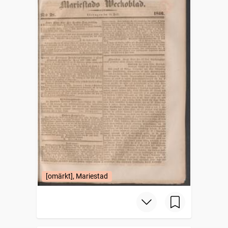
[omärkt], Mariestad