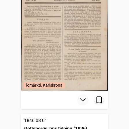
[omärkt], Karlskrona
1846-08-01
Gefleborgs läns tidning (1836)