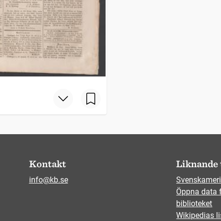
Kontakt
Liknande 
info@kb.se
Svenskameri
Öppna data 
biblioteket
Wikipedias li