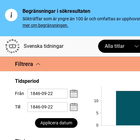
Begränsningar i sökresultaten
Sökträffar som är yngre än 100 år och omfattas av upphovsrät
mer om begränsningen.
Svenska tidningar
Alla titlar
Filtrera
Tidsperiod
Från
10
Till
5
Applicera datum
0