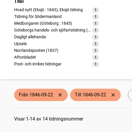
Titel
Hvad nytt (Eksjö : 1843), Eksjö tidning
1
träffar
Tidning för Södermanland
1
träffar
Medborgaren (Göteborg : 1845)
1
träffar
Göteborgs handels- och sjöfartstidning (1832)
1
träffar
Dagligt allehanda
1
träffar
Upsala
1
träffar
Norrlandsposten (1837)
1
träffar
Aftonbladet
1
träffar
Post- och inrikes tidningar
1
träffar
Stockholms dagblad
1
träffar
Helsingborgsposten
1
träffar
Malmö allehanda (1827)
1
träffar
Najaden
1
träffar
Från 1846-09-22
Till 1846-09-22
Jönköpingsbladet
1
träffar
Sökresultat
Visar 1-14 av 14 tidningsnummer