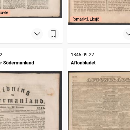
Gävle
[omärkt], Eksjö
2
1846-09-22
ör Södermanland
Aftonbladet