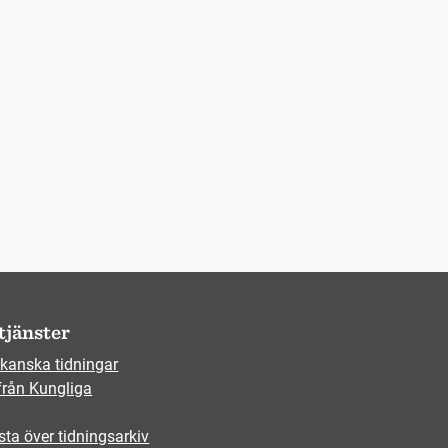
tjänster
kanska tidningar
från Kungliga
sta över tidningsarkiv