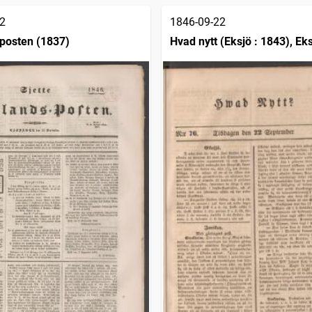
2
1846-09-22
posten (1837)
Hvad nytt (Eksjö : 1843), Eks