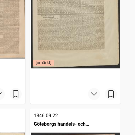
[omärkt]
1846-09-22
Göteborgs handels- och
sjöfartstidning (1832)