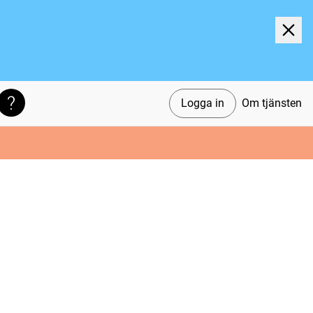
Logga in
Om tjänsten
Söktips