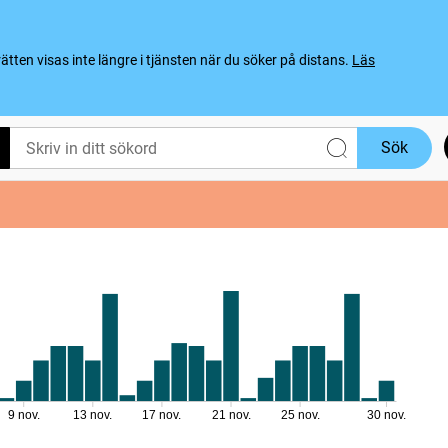
ten visas inte längre i tjänsten när du söker på distans.
Läs
Sök
9 nov.
13 nov.
17 nov.
21 nov.
25 nov.
30 nov.