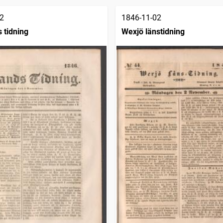
2
1846-11-02
 tidning
Wexjö länstidning