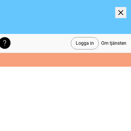
Logga in
Om tjänsten
Söktips