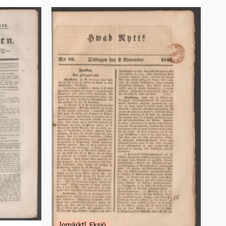
[omärkt], Eksjö