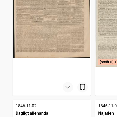
Landskrona tidning
4
träffar
Tidning för Wester- och norrbottens län
4
träffar
Wenersborgs weckoblad
4
träffar
Vestmanlands läns tidning
4
träffar
Wexjöbladet
4
träffar
Tidning för stora Kopparbergs län
4
träffar
Salongen, tidning för fruntimmer
2
träffar
Stockholms mode-journal, Tidskrift för den eleganta verlden
1
träffar
[omärkt], 
1846-11-02
1846-11-0
Dagligt allehanda
Najaden