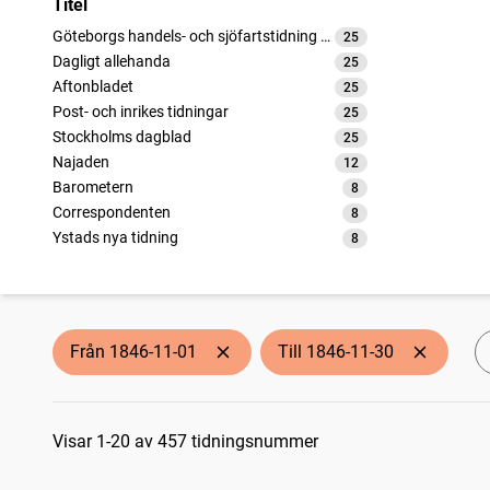
Titel
Göteborgs handels- och sjöfartstidning (1832)
25
träffar
Dagligt allehanda
25
träffar
Aftonbladet
25
träffar
Post- och inrikes tidningar
25
träffar
Stockholms dagblad
25
träffar
Najaden
12
träffar
Barometern
8
träffar
Correspondenten
8
träffar
Ystads nya tidning
8
träffar
Hvad nytt (Eksjö : 1843), Eksjö tidning
8
träffar
Skånska posten
8
träffar
Gengångaren
8
träffar
Tidning för Södermanland
8
träffar
Från 1846-11-01
Till 1846-11-30
Gefleborgs läns tidning (1836)
8
träffar
Medborgaren (Göteborg : 1845)
8
träffar
Sökresultat
Norrköpings tidningar
8
träffar
Östgöta correspondenten
Visar 1-20 av 457 tidningsnummer
8
träffar
Upsala
8
träffar
Norrlandsposten (1837)
8