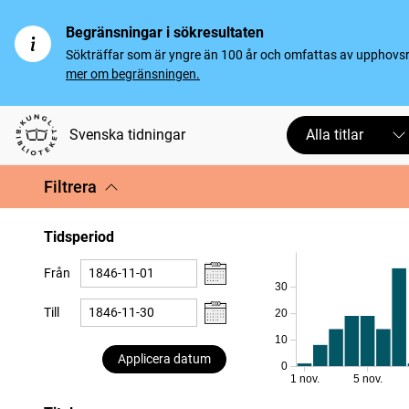
Begränsningar i sökresultaten
Sökträffar som är yngre än 100 år och omfattas av upphovsrät
mer om begränsningen.
Svenska tidningar
Alla titlar
Filtrera
Tidsperiod
Från
30
Till
20
10
Applicera datum
0
1 nov.
5 nov.