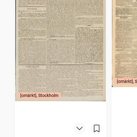
[omärkt], 
[omärkt], Stockholm