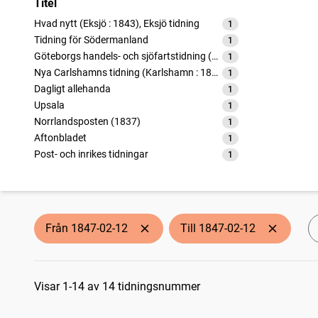
Titel
Hvad nytt (Eksjö : 1843), Eksjö tidning
1
träffar
Tidning för Södermanland
1
träffar
Göteborgs handels- och sjöfartstidning (1832)
1
träffar
Nya Carlshamns tidning (Karlshamn : 1841)
1
träffar
Dagligt allehanda
1
träffar
Upsala
1
träffar
Norrlandsposten (1837)
1
träffar
Aftonbladet
1
träffar
Post- och inrikes tidningar
1
träffar
Stockholms dagblad
1
träffar
Westerås annonceblad
1
träffar
Wisby Weckoblad (Visby : 1827)
1
träffar
Helsi, Tidning för Helsingland
1
träffar
Från 1847-02-12
Till 1847-02-12
Nya Wexjöbladet
1
träffar
Sökresultat
Visar 1-14 av 14 tidningsnummer