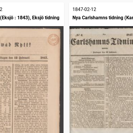
2
1847-02-12
(Eksjö : 1843), Eksjö tidning
Nya Carlshamns tidning (Ka
1841)