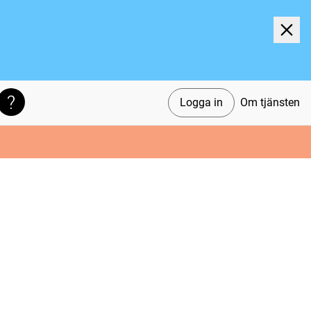
Logga in
Om tjänsten
Söktips