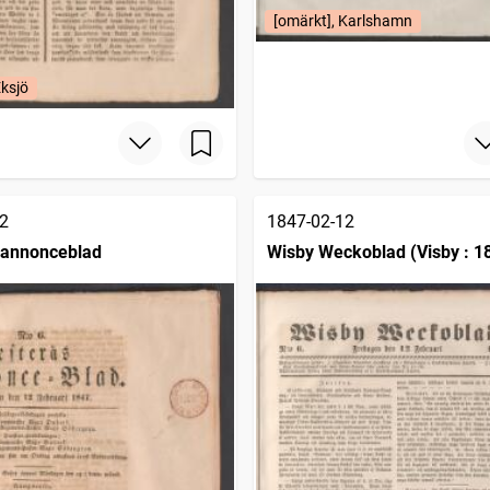
[omärkt], Karlshamn
Eksjö
2
1847-02-12
 annonceblad
Wisby Weckoblad (Visby : 1