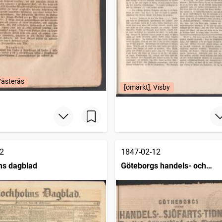
Västerås
[omärkt], Visby
2
1847-02-12
ms dagblad
Göteborgs handels- och
sjöfartstidning (1832)