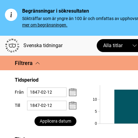
Begränsningar i sökresultaten
Sökträffar som är yngre än 100 år och omfattas av upphovsrät
mer om begränsningen.
Svenska tidningar
Alla titlar
Filtrera
Tidsperiod
Från
10
Till
5
Applicera datum
0