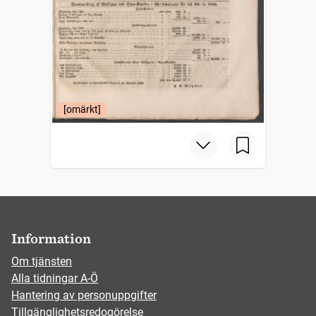
[omärkt]
Information
Om tjänsten
Alla tidningar A-Ö
Hantering av personuppgifter
Tillgänglighetsredogörelse