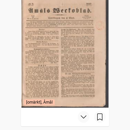
[omärkt], Åmål