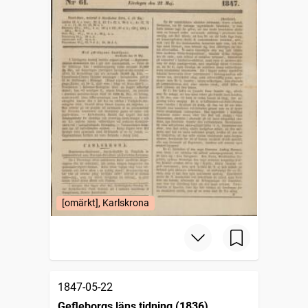
[omärkt], Karlskrona
1847-05-22
Gefleborgs läns tidning (1836)