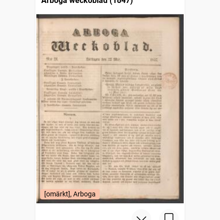
Arboga weckoblad (1847)
[omärkt], Arboga