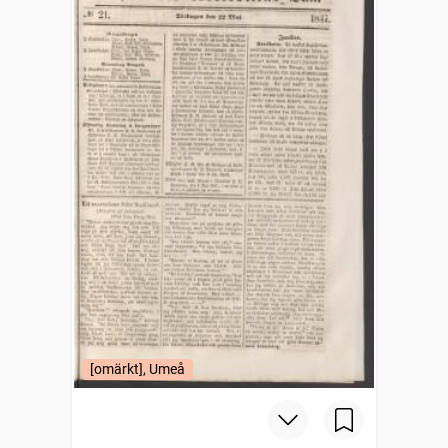
[omärkt], Umeå