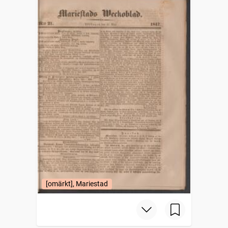
[omärkt], Mariestad