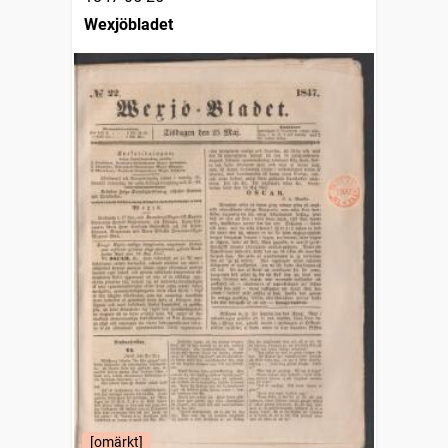
Wexjöbladet
[omärkt]