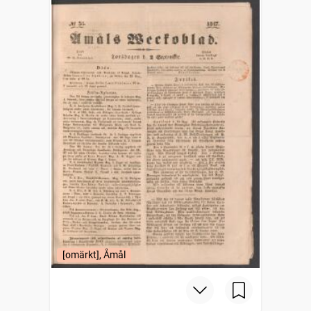
[omärkt], Åmål