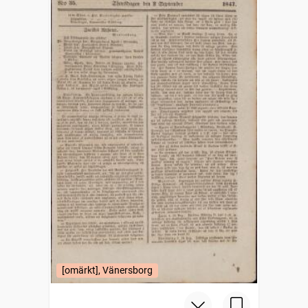
[omärkt], Vänersborg