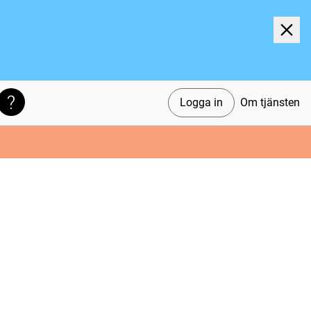
Logga in
Om tjänsten
Söktips