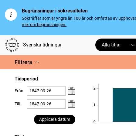
Begränsningar i sökresultaten
Sökträffar som är yngre än 100 år och omfattas av upphovsrät
mer om begränsningen.
Svenska tidningar
Alla titlar
Filtrera
Tidsperiod
2
Från
Till
1
Applicera datum
0