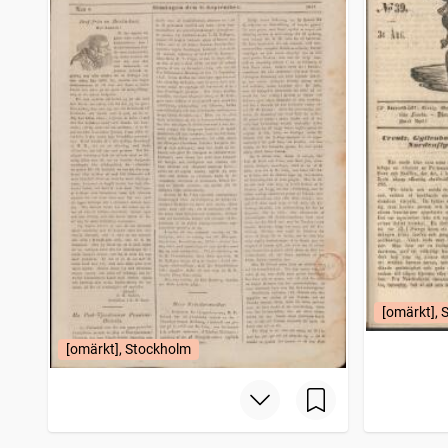
[omärkt], 
[omärkt], Stockholm