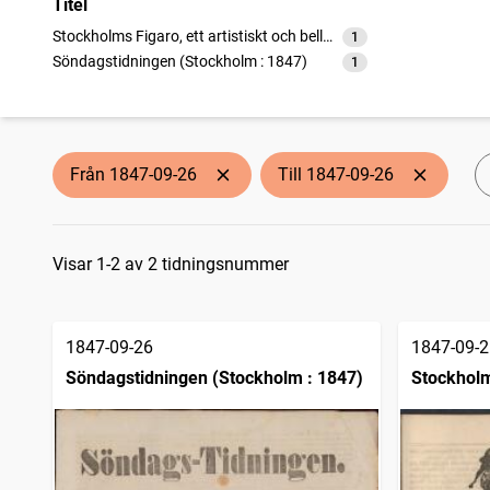
Titel
Stockholms Figaro, ett artistiskt och belletristiskt söndagsblad
1
träffar
Söndagstidningen (Stockholm : 1847)
1
träffar
Från 1847-09-26
Till 1847-09-26
Sökresultat
Visar 1-2 av 2 tidningsnummer
1847-09-26
1847-09-2
Söndagstidningen (Stockholm : 1847)
Stockholms
belletrist