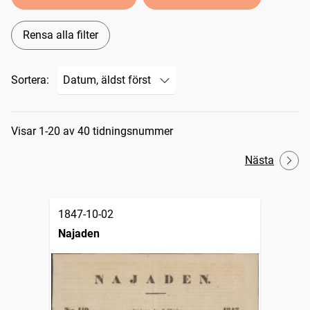
Rensa alla filter
Sortera:
Sökresultat
Visar 1-20 av 40 tidningsnummer
Nästa
1847-10-02
Najaden