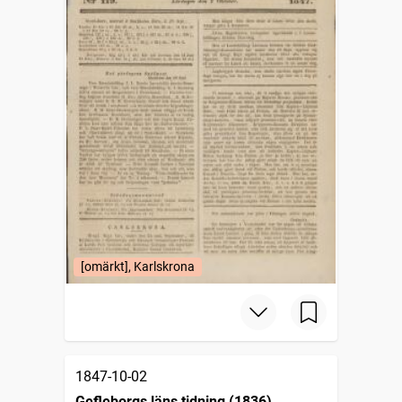
[omärkt], Karlskrona
1847-10-02
Gefleborgs läns tidning (1836)