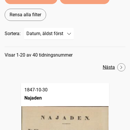
Rensa alla filter
Sortera:
Sökresultat
Visar 1-20 av 40 tidningsnummer
Nästa
1847-10-30
Najaden