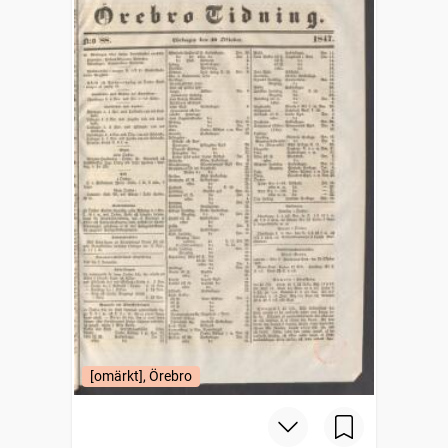
[omärkt], Örebro