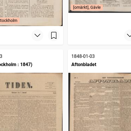
[omärkt], Gävle
Stockholm
3
1848-01-03
ockholm : 1847)
Aftonbladet