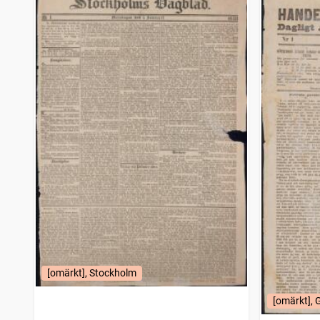
Karlshamn
4 648
träffar
Hvad nytt (Eksjö : 1843), Eksjö tidning
4 616
träffar
Varbergsposten (1894)
4 554
träffar
Sölvesborgsposten
4 553
träffar
Hudiksvallsposten
4 424
träffar
Oscarshamnsposten
4 387
träffar
Trelleborgs allehanda
4 274
träffar
Strömstads tidning (1866)
4 246
träffar
Filipstads stads och bergslags tidning
4 206
träffar
Bohusläningen
4 150
träffar
Jönköpings tidning
4 135
träffar
Gotlänningen
4 112
träffar
Norrbottensposten (1847)
4 062
träffar
Nora stads och Bergslags tidning
4 043
träffar
Haparandabladet, Haaparannanlehti
3 828
träffar
Snällposten (Malmö : 1848)
3 825
träffar
Örnsköldsviks allehanda
3 816
[omärkt], Stockholm
träffar
Wermlands allehanda
3 782
träffar
[omärkt], 
Skellefteå nya tidning
3 716
träffar