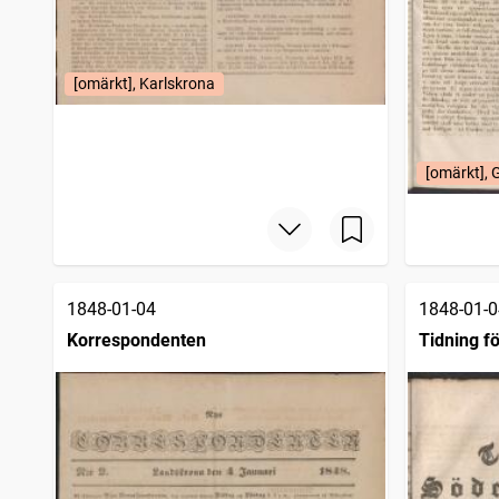
[omärkt], Karlskrona
[omärkt], 
1848-01-04
1848-01-0
Korrespondenten
Tidning f