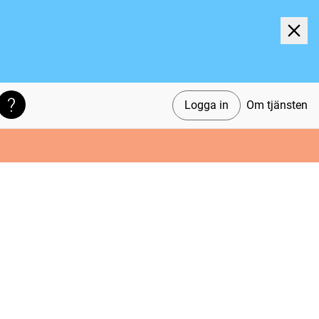
Logga in
Om tjänsten
Söktips