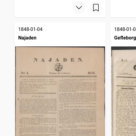
Svenska tidningen
3 680
träffar
Örebro tidning (Örebro : 1881)
3 637
träffar
Westerbotten
3 618
träffar
Strengnäs tidning (1854)
3 584
träffar
1848-01-04
1848-01-0
Najaden
Gefleborg