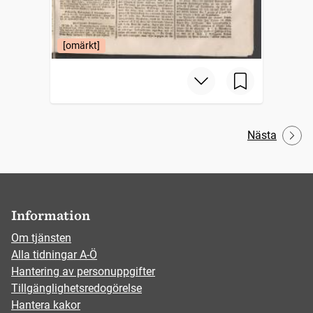
[omärkt]
Nästa
Information
Om tjänsten
Alla tidningar A-Ö
Hantering av personuppgifter
Tillgänglighetsredogörelse
Hantera kakor