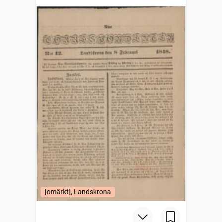
[omärkt], Landskrona