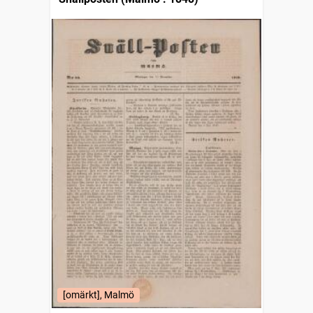
[omärkt], Malmö