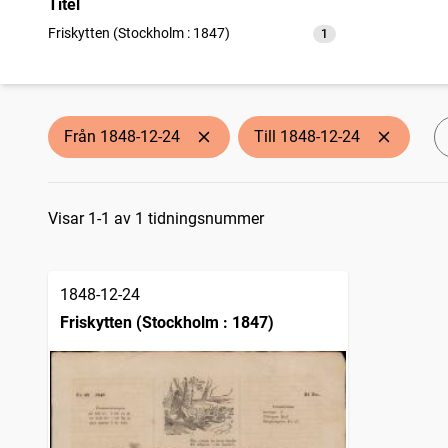
Titel
Friskytten (Stockholm : 1847)
1
träffar
Från 1848-12-24
Till 1848-12-24
Sökresultat
Visar 1-1 av 1 tidningsnummer
1848-12-24
Friskytten (Stockholm : 1847)