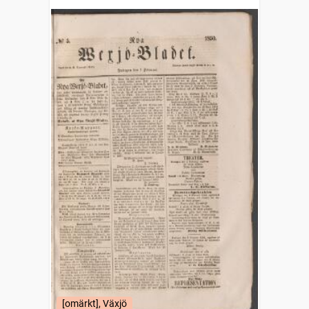
[omärkt], Växjö