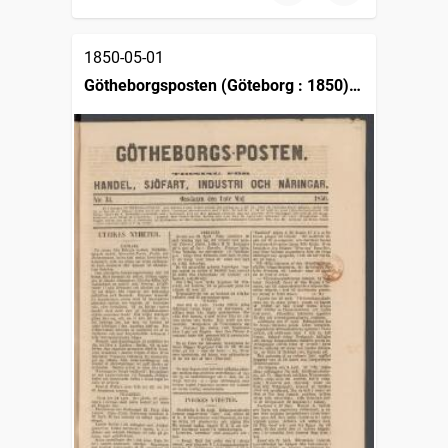
1850-05-01
Götheborgsposten (Göteborg : 1850),
tidning för handel, sjöfart, industri och
näringar