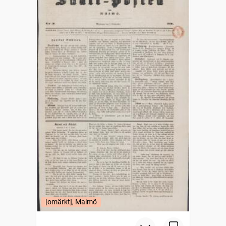
[omärkt], Malmö