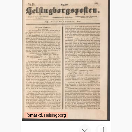
[omärkt], Helsingborg