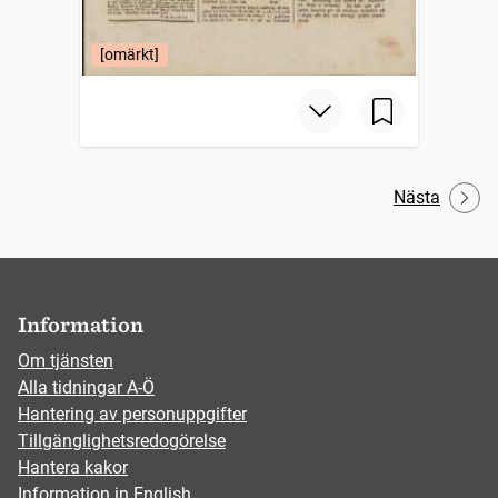
[omärkt]
Nästa
Information
Om tjänsten
Alla tidningar A-Ö
Hantering av personuppgifter
Tillgänglighetsredogörelse
Hantera kakor
Information in English