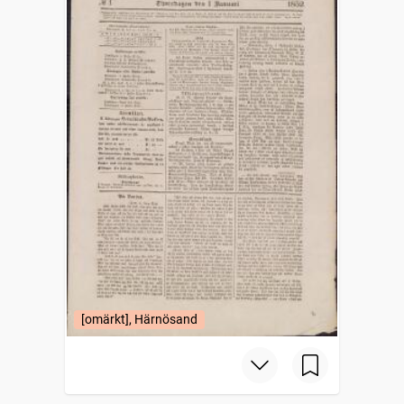
[omärkt], Härnösand