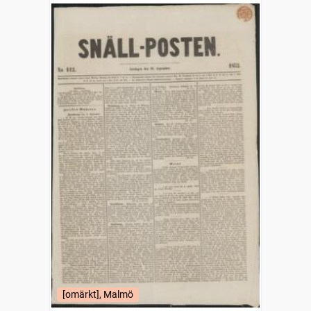
[omärkt], Malmö