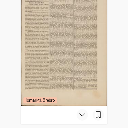
[omärkt], Örebro