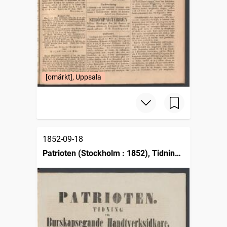
[omärkt], Uppsala
1852-09-18
Patrioten (Stockholm : 1852), Tidning
för burskapsegande handtverkare