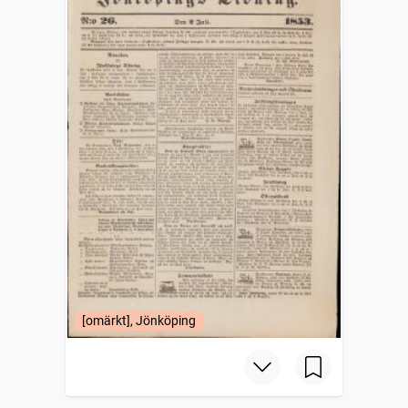
[omärkt], Jönköping