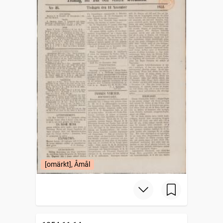
[omärkt], Åmål