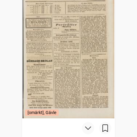
[omärkt], Gävle