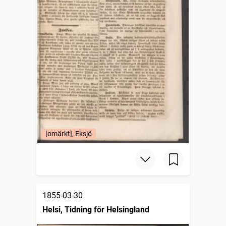
[omärkt], Eksjö
1855-03-30
Helsi, Tidning för Helsingland