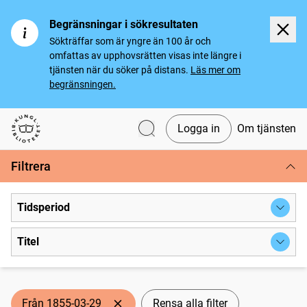
Begränsningar i sökresultaten
Sökträffar som är yngre än 100 år och
omfattas av upphovsrätten visas inte längre i
tjänsten när du söker på distans.
Läs mer om
begränsningen.
Logga in
Om tjänsten
Svenska tidningar
Filtrera
Tidsperiod
Titel
Från 1855-03-29
Rensa alla filter