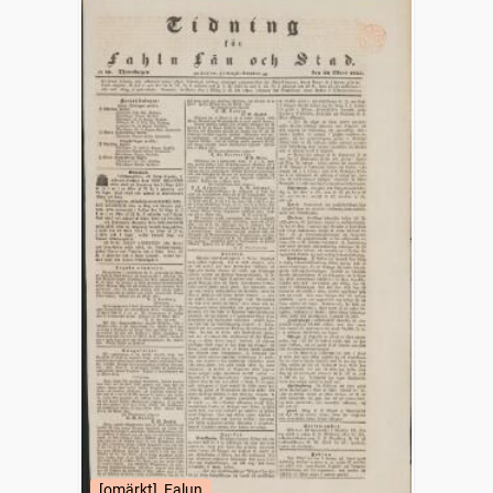
[omärkt], Falun