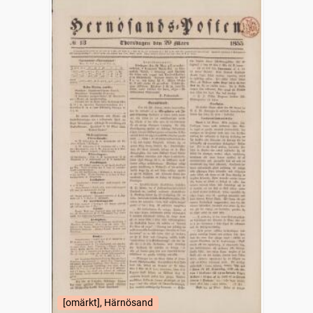
[omärkt], Härnösand