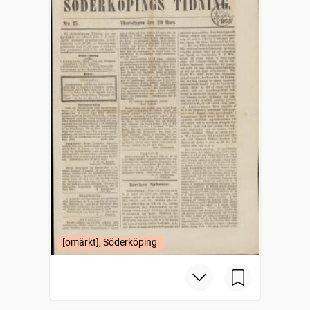
[omärkt], Söderköping