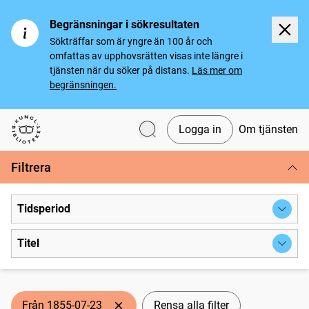
Begränsningar i sökresultaten
Sökträffar som är yngre än 100 år och
omfattas av upphovsrätten visas inte längre i
tjänsten när du söker på distans.
Läs mer om
begränsningen.
Logga in
Om tjänsten
Svenska tidningar
Filtrera
Tidsperiod
Titel
Från 1855-07-23
Rensa alla filter