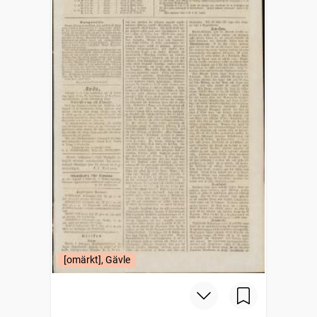
[omärkt], Gävle