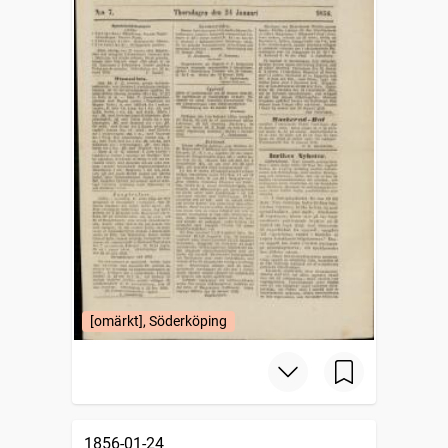
[omärkt], Söderköping
1856-01-24