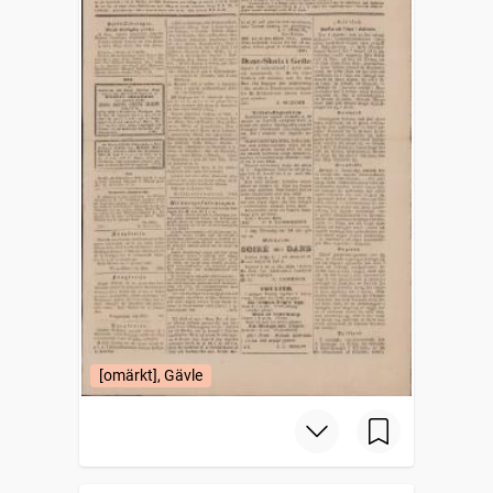
[omärkt], Gävle