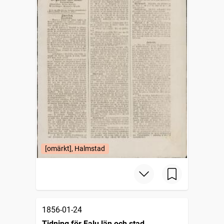
[omärkt], Halmstad
1856-01-24
Tidning för Falu län och stad