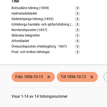
Titel
Bohusläns tidning (1838)
1
träffar
Halmstadsbladet
1
träffar
Söderköpings tidning (1853)
1
träffar
Göteborgs handels- och sjöfartstidning (1832)
1
träffar
Norrlandsposten (1837)
1
träffar
Skånska telegrafen
1
träffar
Aftonbladet
1
träffar
Öresundsposten (Helsingborg : 1847)
1
träffar
Post- och inrikes tidningar
1
träffar
Stockholms dagblad
1
träffar
Snällposten (Malmö : 1848)
1
träffar
Karlshamns allehanda
1
träffar
Svenska tidningen
1
träffar
Från 1856-10-13
Till 1856-10-13
Ystads tidning (1852)
1
träffar
Sökresultat
Visar 1-14 av 14 tidningsnummer