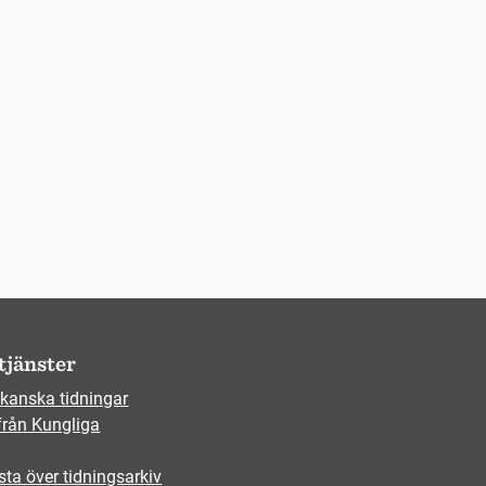
tjänster
kanska tidningar
från Kungliga
sta över tidningsarkiv