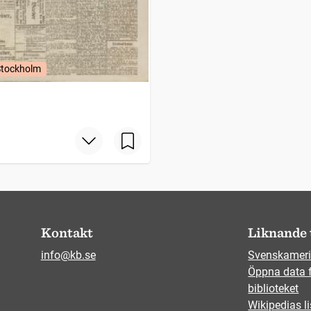
Stockholm
Kontakt
Liknande 
info@kb.se
Svenskameri
Öppna data 
biblioteket
Wikipedias li