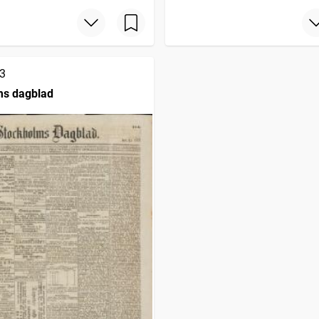
3
ms dagblad