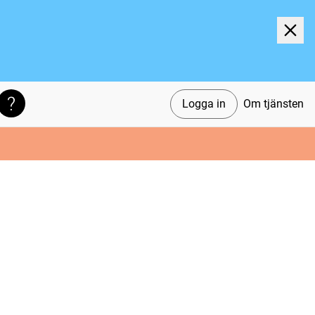
Logga in
Om tjänsten
Söktips