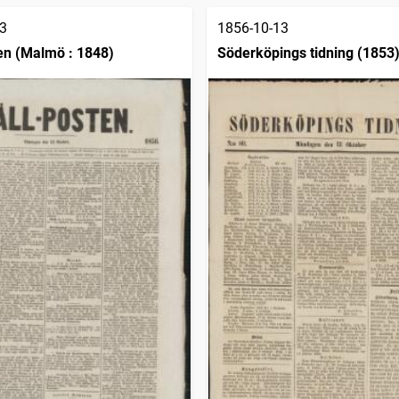
3
1856-10-13
en (Malmö : 1848)
Söderköpings tidning (1853