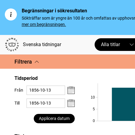
Begränsningar i sökresultaten
Sökträffar som är yngre än 100 år och omfattas av upphovsrät
mer om begränsningen.
Svenska tidningar
Alla titlar
Filtrera
Tidsperiod
Från
10
Till
5
Applicera datum
0