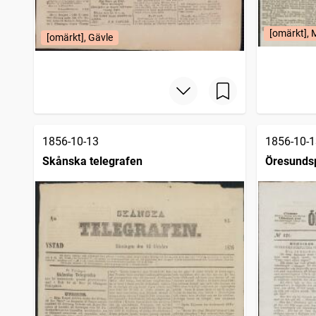
[omärkt],
[omärkt], Gävle
1856-10-13
1856-10-1
Skånska telegrafen
Öresundsp