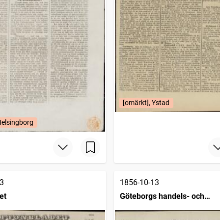
[omärkt], Ystad
Helsingborg
3
1856-10-13
et
Göteborgs handels- och
sjöfartstidning (1832)