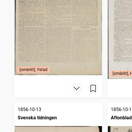
[omärkt], Ystad
[omärkt], 
1856-10-13
1856-10-1
Svenska tidningen
Aftonblad