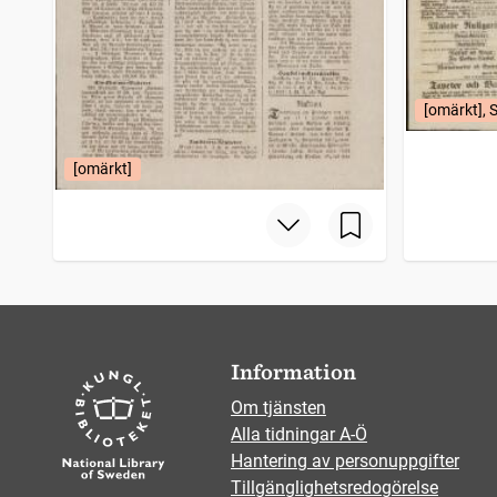
[omärkt], 
[omärkt]
Information
Om tjänsten
Alla tidningar A-Ö
Hantering av personuppgifter
Tillgänglighetsredogörelse