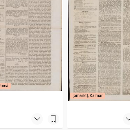
 Umeå
[omärkt], Kalmar