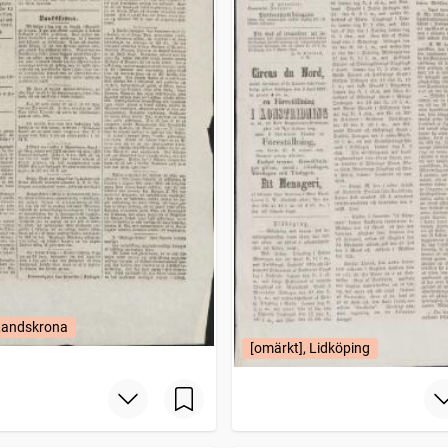
 Landskrona
[omärkt], Lidköping