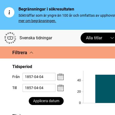
Begränsningar i sökresultaten
Sökträffar som är yngre än 100 år och omfattas av upphovsrät
mer om begränsningen.
Svenska tidningar
Alla titlar
Filtrera
Tidsperiod
Från
40
Till
20
Applicera datum
0