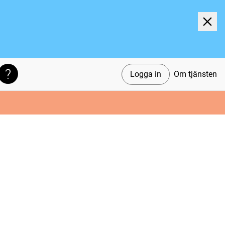
Logga in
Om tjänsten
Söktips