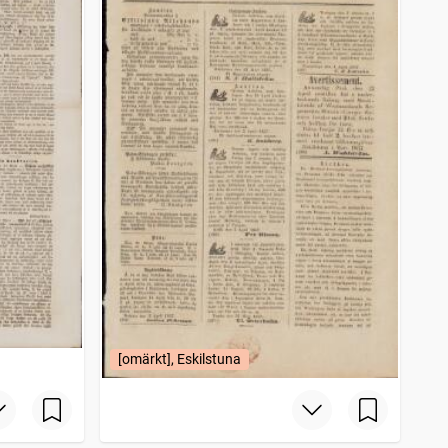
[omärkt], Eskilstuna