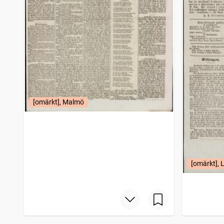
[omärkt], Malmö
[omärkt],