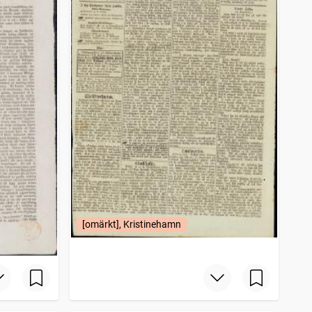
[omärkt], Kristinehamn