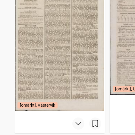
[omärkt],
[omärkt], Västervik