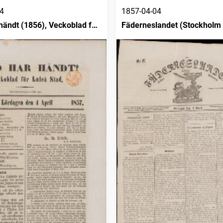
4
1857-04-04
händt (1856), Veckoblad för
Fäderneslandet (Stockholm 
d