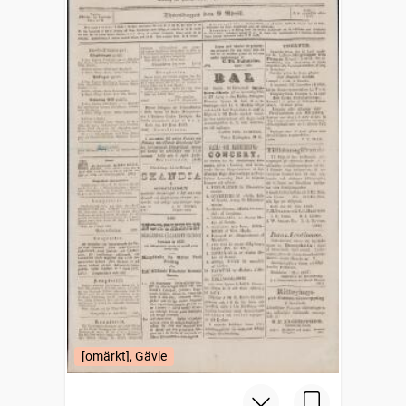
[omärkt], Gävle