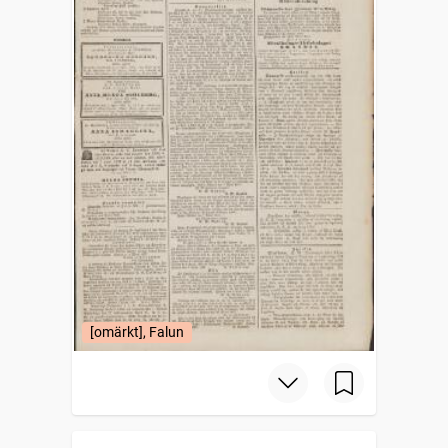
[omärkt], Falun