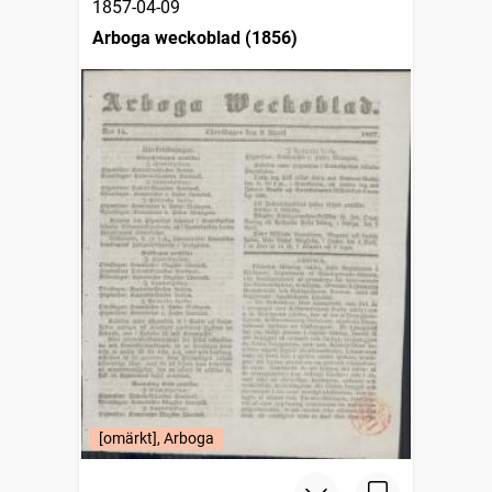
1857-04-09
Arboga weckoblad (1856)
[omärkt], Arboga